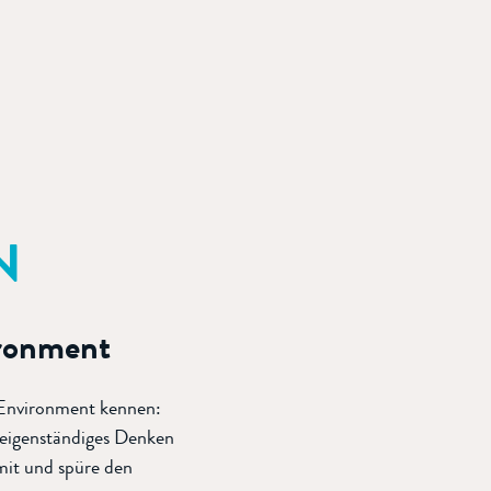
N
ironment
 Environment kennen:
 eigenständiges Denken
mit und spüre den