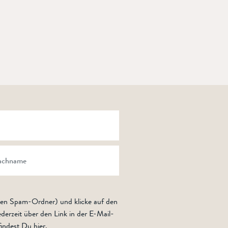
den Spam-Ordner) und klicke auf den
derzeit über den Link in der E-Mail-
findest Du
hier
.